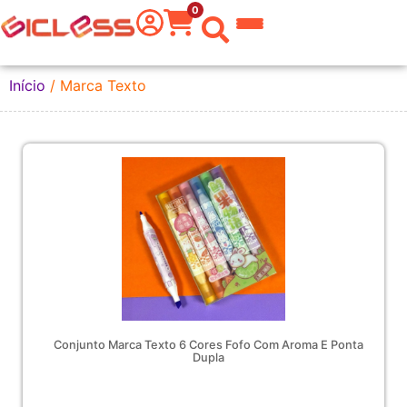
0
 do Mundo
Início
/ Marca Texto
kware
 Grafite
a Texto
er
tas
eira
Conjunto Marca Texto 6 Cores Fofo Com Aroma E Ponta
Dupla
aria