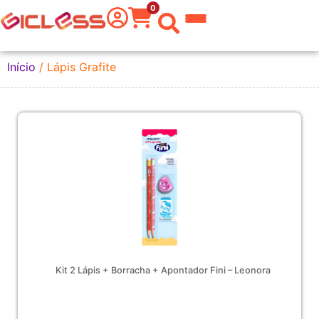
0
 do Mundo
Início
/ Lápis Grafite
kware
 Grafite
a Texto
er
tas
eira
Kit 2 Lápis + Borracha + Apontador Fini – Leonora
aria