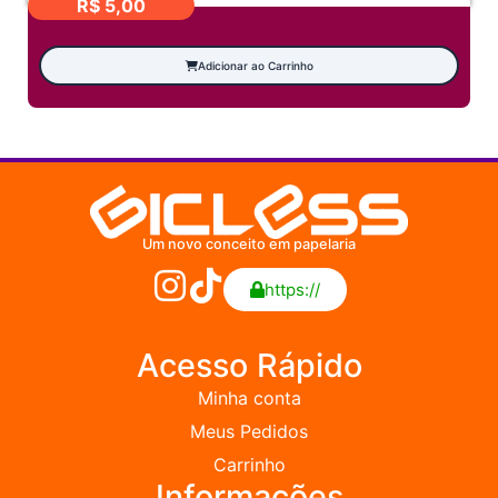
R$
5,00
Adicionar ao Carrinho
Um novo conceito em papelaria
https://
Acesso Rápido
Minha conta
Meus Pedidos
Carrinho
Informações