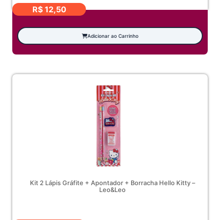
ônicos
R$
12,50
Adicionar ao Carrinho
Kit 2 Lápis Gráfite + Apontador + Borracha Hello Kitty –
Leo&Leo