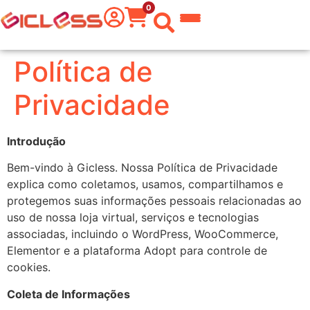
0
 do Mundo
Política de
kware
Privacidade
 Grafite
Introdução
a Texto
Bem-vindo à Gicless. Nossa Política de Privacidade
explica como coletamos, usamos, compartilhamos e
er
protegemos suas informações pessoais relacionadas ao
uso de nossa loja virtual, serviços e tecnologias
tas
associadas, incluindo o WordPress, WooCommerce,
eira
Elementor e a plataforma Adopt para controle de
cookies.
aria
Coleta de Informações