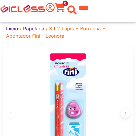
0
 do Mundo
Início
/
Papelaria
/ Kit 2 Lápis + Borracha +
Apontador Fini – Leonora
kware
 Grafite
a Texto
er
tas
eira
aria