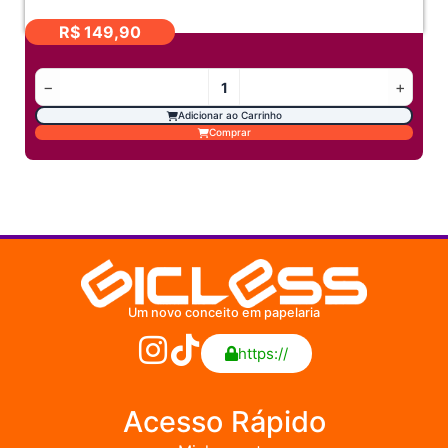
R$
149,90
−
+
Adicionar ao Carrinho
Comprar
Um novo conceito em papelaria
https://
Acesso Rápido