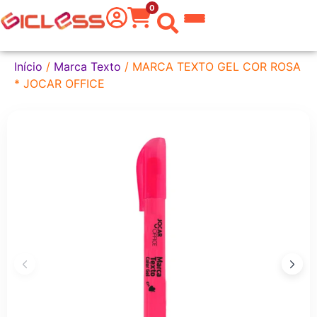
0
 do Mundo
Início
/
Marca Texto
/ MARCA TEXTO GEL COR ROSA
* JOCAR OFFICE
kware
 Grafite
a Texto
er
tas
eira
aria