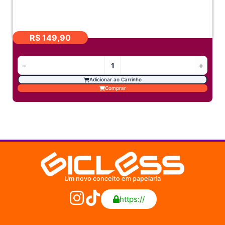
R$
149,90
−
+
Adicionar ao Carrinho
Comprar
Um novo conceito em papelaria
https://