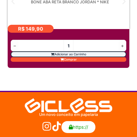
BONE ABA RETA BRANCO JORDAN * NIKE
R$
149,90
−
+
Adicionar ao Carrinho
Comprar
Um novo conceito em papelaria
https://