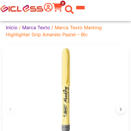
0
 do Mundo
Início
/
Marca Texto
/ Marca Texto Marking
Highlighter Grip Amarelo Pastel – Bic
kware
 Grafite
a Texto
er
tas
eira
aria