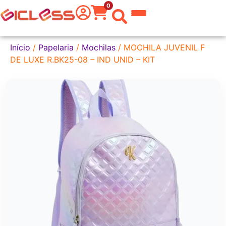
0
 do Mundo
Início
/
Papelaria
/
Mochilas
/ MOCHILA JUVENIL F
DE LUXE R.BK25-08 – IND UNID – KIT
kware
 Grafite
a Texto
er
tas
eira
aria