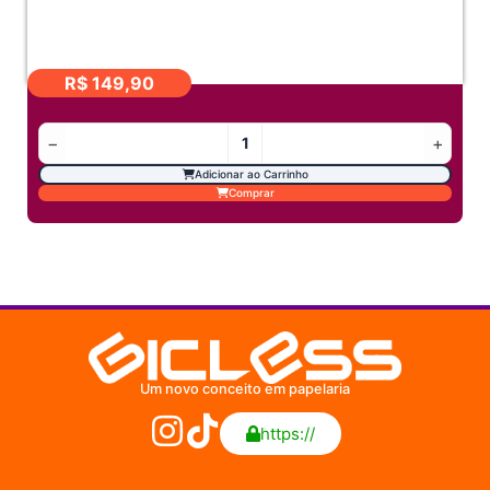
R$
149,90
−
+
Adicionar ao Carrinho
Comprar
Um novo conceito em papelaria
https://