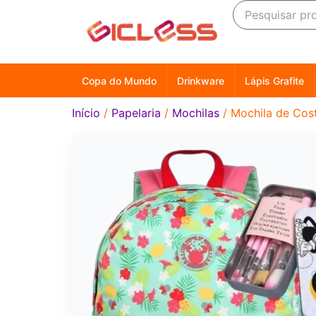
Copa do Mundo
Drinkware
Lápis Grafite
Início
/
Papelaria
/
Mochilas
/ Mochila de Cost