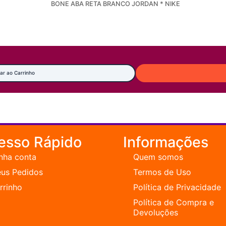
BONE ABA RETA BRANCO JORDAN * NIKE
ar ao Carrinho
esso Rápido
Informações
nha conta
Quem somos
us Pedidos
Termos de Uso
rrinho
Política de Privacidade
Política de Compra e
Devoluções