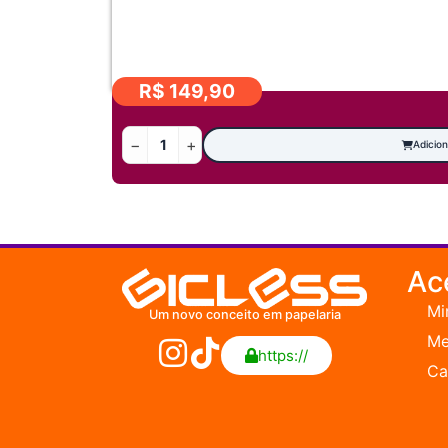
R$
149,90
−
+
Adicion
Ac
Mi
Um novo conceito em papelaria
Me
https://
Ca