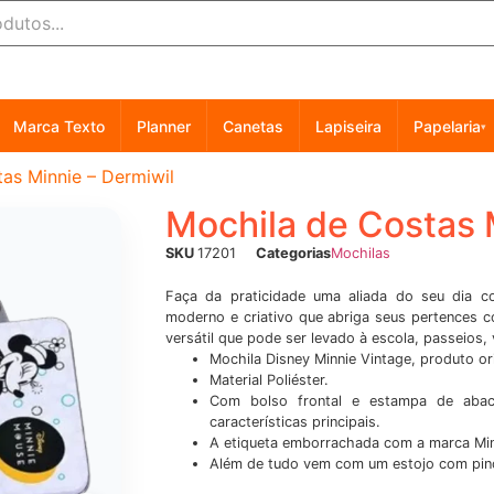
Marca Texto
Planner
Canetas
Lapiseira
Papelaria
▾
as Minnie – Dermiwil
Mochila de Costas 
SKU
17201
Categorias
Mochilas
Faça da praticidade uma aliada do seu dia c
moderno e criativo que abriga seus pertences 
versátil que pode ser levado à escola, passeios,
Mochila Disney Minnie Vintage, produto ori
Material Poliéster.
Com bolso frontal e estampa de abaca
características principais.
A etiqueta emborrachada com a marca Minn
Além de tudo vem com um estojo com pinc