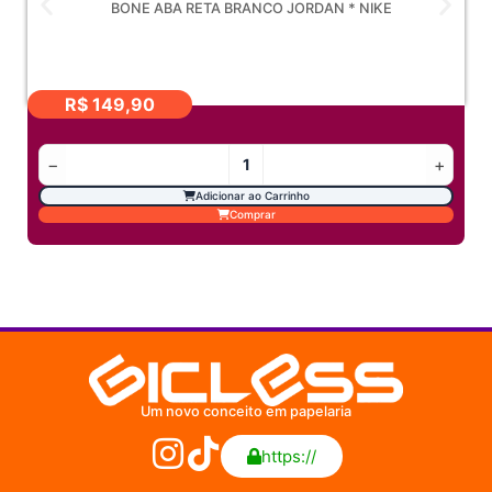
BONE ABA RETA BRANCO JORDAN * NIKE
R$
149,90
−
+
Adicionar ao Carrinho
Comprar
Um novo conceito em papelaria
https://