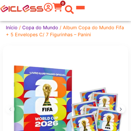
0
 do Mundo
Início
/
Copa do Mundo
/ Album Copa do Mundo Fifa
+ 5 Envelopes C/ 7 Figurinhas – Panini
kware
 Grafite
a Texto
er
tas
eira
aria