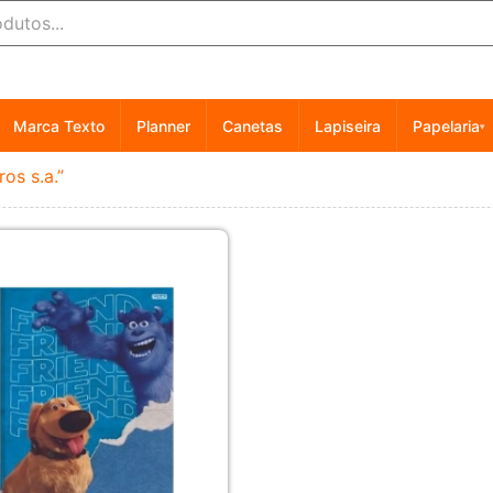
Marca Texto
Planner
Canetas
Lapiseira
Papelaria
▾
os s.a.”