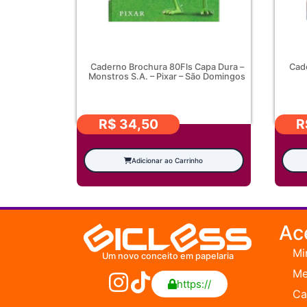
Caderno Brochura 80Fls Capa Dura –
Cad
Monstros S.A. – Pixar – São Domingos
R$
34,50
R
Adicionar ao Carrinho
Ac
Mi
Um novo conceito em papelaria
Me
https://
Ca