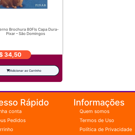
erno Brochura 80Fls Capa Dura-
Pixar – São Domingos
$
34,50
Adicionar ao Carrinho
esso Rápido
Informações
nha conta
Quem somos
us Pedidos
Termos de Uso
rrinho
Política de Privacidade