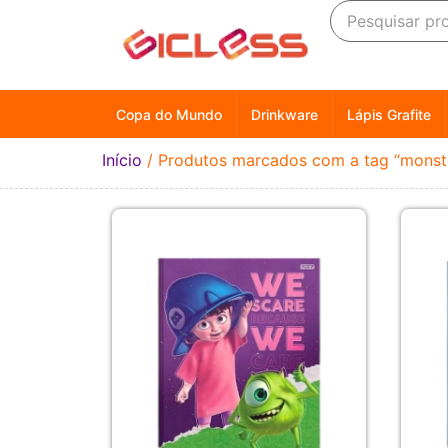
Copa do Mundo
Drinkware
Lápis Grafite
Início
/ Produtos marcados com a tag “monstr