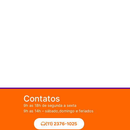
Contatos
9h as 18h de segunda a sexta
9h as 14h – sábado,domingo e feriados
(11) 2376-1025