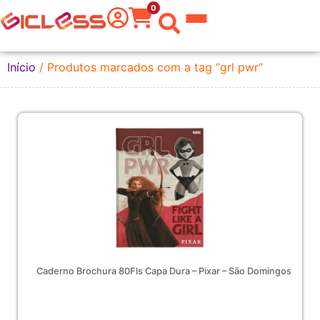
0
 do Mundo
Início
/ Produtos marcados com a tag “grl pwr”
kware
 Grafite
a Texto
er
tas
eira
Caderno Brochura 80Fls Capa Dura – Pixar – São Domingos
aria