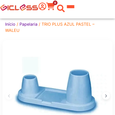
0
 do Mundo
Início
/
Papelaria
/ TRIO PLUS AZUL PASTEL –
WALEU
kware
 Grafite
a Texto
er
tas
eira
aria