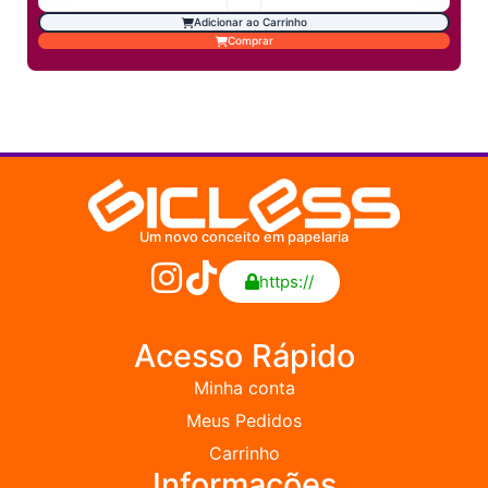
Adicionar ao Carrinho
Comprar
Um novo conceito em papelaria
https://
Acesso Rápido
Minha conta
Meus Pedidos
Carrinho
Informações