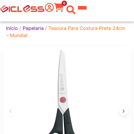
0
 do Mundo
Início
/
Papelaria
/ Tesoura Para Costura Preta 24cm
– Mundial
kware
 Grafite
a Texto
er
tas
eira
aria