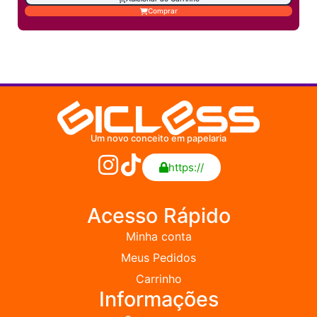
Comprar
Um novo conceito em papelaria
https://
Acesso Rápido
Minha conta
Meus Pedidos
Carrinho
Informações