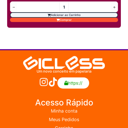
−
+
Adicionar ao Carrinho
Comprar
Um novo conceito em papelaria
https://
Acesso Rápido
Minha conta
Meus Pedidos
Carrinho