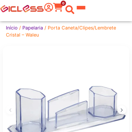
0
 do Mundo
Início
/
Papelaria
/ Porta Caneta/Clipes/Lembrete
Cristal – Waleu
kware
 Grafite
a Texto
er
tas
eira
aria