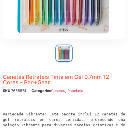
ônicos
Canetas Retráteis Tinta em Gel 0.7mm 12
Cores – Pen+Gear
SKU
7665574
Categories
Canetas
,
Papelaria
Variedade Vibrante: Este pacote inclui 12 canetas de 
gel retráteis em cores sortidas, oferecendo uma 
seleção vibrante para diversas tarefas criativas e de 