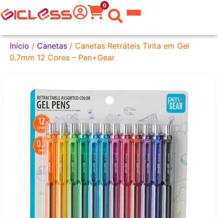
0
 do Mundo
Início
/
Canetas
/ Canetas Retráteis Tinta em Gel
0.7mm 12 Cores – Pen+Gear
kware
 Grafite
a Texto
er
tas
eira
aria