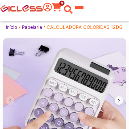
0
 do Mundo
Início
/
Papelaria
/ CALCULADORA COLORIDAS 12DG
kware
 Grafite
a Texto
er
tas
eira
aria