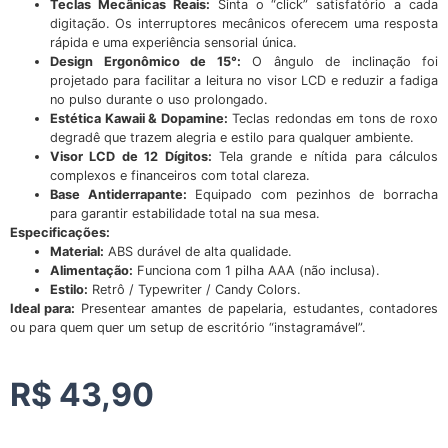
Teclas Mecânicas Reais:
Sinta o “click” satisfatório a cada
digitação. Os interruptores mecânicos oferecem uma resposta
rápida e uma experiência sensorial única.
Design Ergonômico de 15°:
O ângulo de inclinação foi
projetado para facilitar a leitura no visor LCD e reduzir a fadiga
no pulso durante o uso prolongado.
Estética Kawaii & Dopamine:
Teclas redondas em tons de roxo
degradê que trazem alegria e estilo para qualquer ambiente.
Visor LCD de 12 Dígitos:
Tela grande e nítida para cálculos
complexos e financeiros com total clareza.
Base Antiderrapante:
Equipado com pezinhos de borracha
para garantir estabilidade total na sua mesa.
Especificações:
Material:
ABS durável de alta qualidade.
Alimentação:
Funciona com 1 pilha AAA (não inclusa).
Estilo:
Retrô / Typewriter / Candy Colors.
Ideal para:
Presentear amantes de papelaria, estudantes, contadores
ou para quem quer um setup de escritório “instagramável”.
R$
43,90