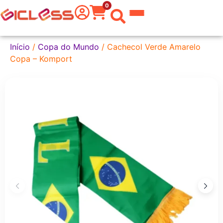
0
 do Mundo
Início
/
Copa do Mundo
/ Cachecol Verde Amarelo
Copa – Komport
kware
 Grafite
a Texto
er
tas
eira
aria