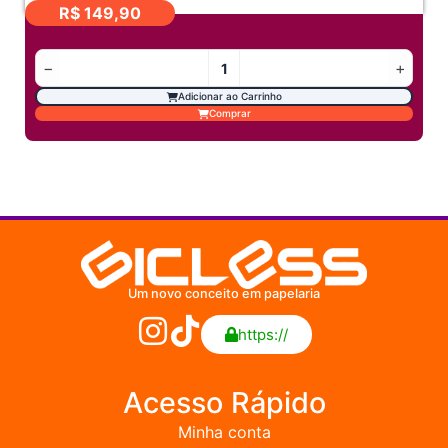
R$
149,90
−
+
Adicionar ao Carrinho
Comprar
Um novo conceito em papelaria
https://
Acesso Rápido
Minha conta