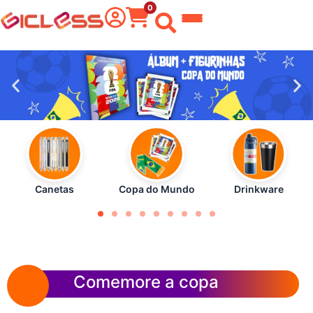
0
 do Mundo
kware
 Grafite
a Texto
er
Canetas
Copa do Mundo
Drinkware
tas
eira
Comemore a copa
aria