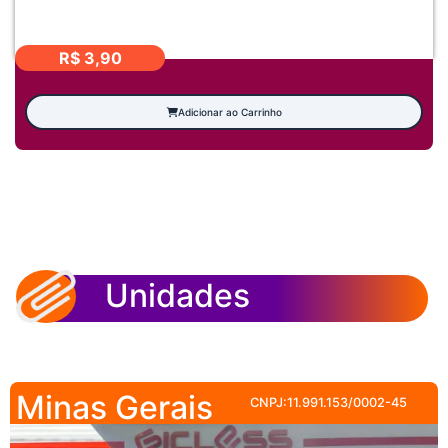
R$
3,90
Adicionar ao Carrinho
Unidades
Minas Gerais
CNPJ:11.991.153/0002-45